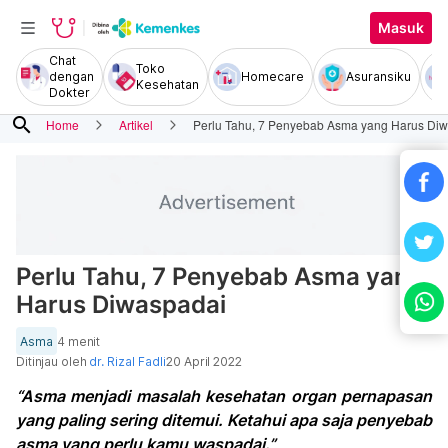
Masuk
Chat
Toko
dengan
Homecare
Asuransiku
Kesehatan
Dokter
search
Home
Artikel
Perlu Tahu, 7 Penyebab Asma yang Harus Di
Perlu Tahu, 7 Penyebab Asma yang
Harus Diwaspadai
Asma
4 menit
Ditinjau oleh
dr. Rizal Fadli
20 April 2022
“Asma menjadi masalah kesehatan organ pernapasan
yang paling sering ditemui. Ketahui apa saja penyebab
asma yang perlu kamu waspadai.”