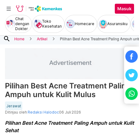
Masuk
Chat
Toko
dengan
Homecare
Asuransiku
Kesehatan
Dokter
search
Home
Artikel
Pilihan Best Acne Treatment Paling Ampuh unt
Pilihan Best Acne Treatment Paling
Ampuh untuk Kulit Mulus
Jerawat
Ditinjau oleh
Redaksi Halodoc
06 Juli 2026
Pilihan Best Acne Treatment Paling Ampuh untuk Kulit
Sehat