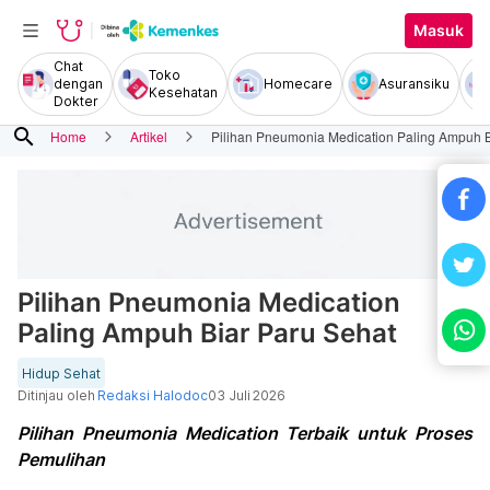
Masuk
Chat
Toko
dengan
Homecare
Asuransiku
Kesehatan
Dokter
search
Home
Artikel
Pilihan Pneumonia Medication Paling Ampuh B
Pilihan Pneumonia Medication
Paling Ampuh Biar Paru Sehat
Hidup Sehat
Ditinjau oleh
Redaksi Halodoc
03 Juli 2026
Pilihan Pneumonia Medication Terbaik untuk Proses
Pemulihan