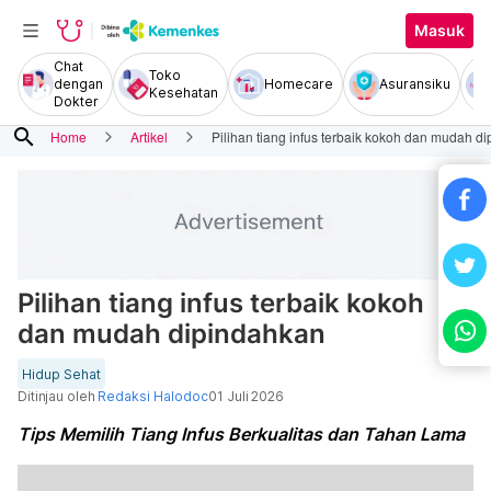
Masuk
Chat
Toko
dengan
Homecare
Asuransiku
Kesehatan
Dokter
search
Home
Artikel
Pilihan tiang infus terbaik kokoh dan mudah d
Pilihan tiang infus terbaik kokoh
dan mudah dipindahkan
Hidup Sehat
Ditinjau oleh
Redaksi Halodoc
01 Juli 2026
Tips Memilih Tiang Infus Berkualitas dan Tahan Lama