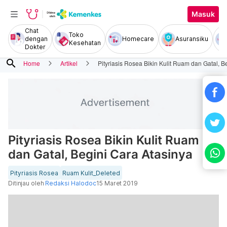
Masuk
Chat
Toko
dengan
Homecare
Asuransiku
Kesehatan
Dokter
search
Home
Artikel
Pityriasis Rosea Bikin Kulit Ruam dan Gatal, B
Pityriasis Rosea Bikin Kulit Ruam
dan Gatal, Begini Cara Atasinya
Pityriasis Rosea
Ruam Kulit_Deleted
Ditinjau oleh
Redaksi Halodoc
15 Maret 2019