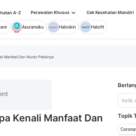
keyboard_arrow_down
keybo
Perawatan Khusus
Cek Kesehatan Mandiri
hatan A-Z
are
Asuransiku
Haloskin
Halofit
ali Manfaat Dan Aturan Pakainya
Berlan
pa Kenali Manfaat Dan
Topik T
Coronav