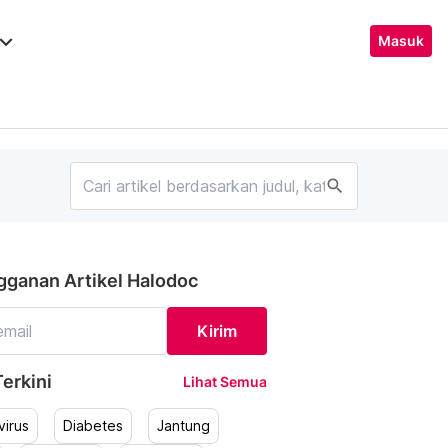
ard_arrow_down
Masuk
search
gganan Artikel Halodoc
Kirim
erkini
Lihat Semua
irus
Diabetes
Jantung