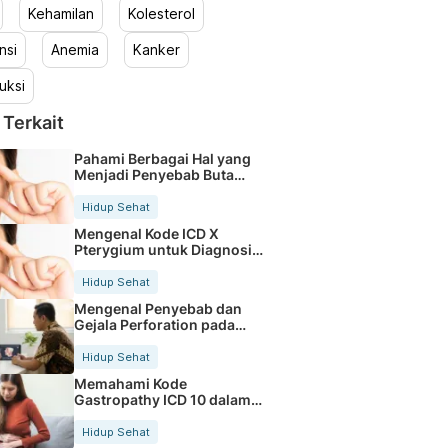
Kehamilan
Kolesterol
nsi
Anemia
Kanker
uksi
 Terkait
Pahami Berbagai Hal yang
Menjadi Penyebab Buta
Warna
Hidup Sehat
Mengenal Kode ICD X
Pterygium untuk Diagnosis
Mata
Hidup Sehat
Mengenal Penyebab dan
Gejala Perforation pada
Tubuh
Hidup Sehat
Memahami Kode
Gastropathy ICD 10 dalam
Rekam Medis Pasien
Hidup Sehat