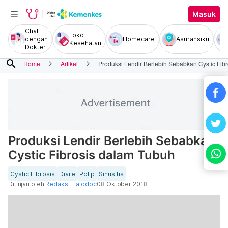
Masuk
Chat
Toko
dengan
Homecare
Asuransiku
Kesehatan
Dokter
search
Home
Artikel
Produksi Lendir Berlebih Sebabkan Cystic Fib
Produksi Lendir Berlebih Sebabkan
Cystic Fibrosis dalam Tubuh
Cystic Fibrosis
Diare
Polip
Sinusitis
Ditinjau oleh
Redaksi Halodoc
08 Oktober 2018