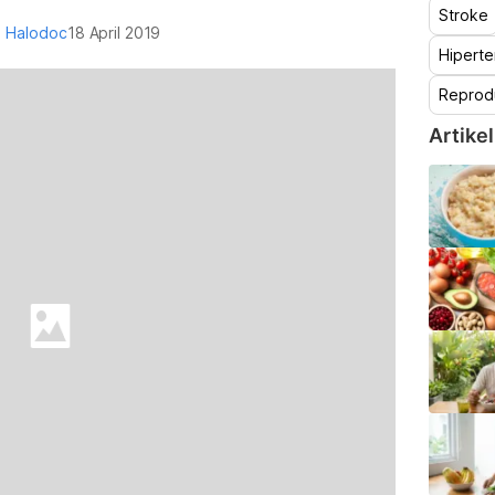
Stroke
i Halodoc
18 April 2019
Hiperte
Reprod
Artikel