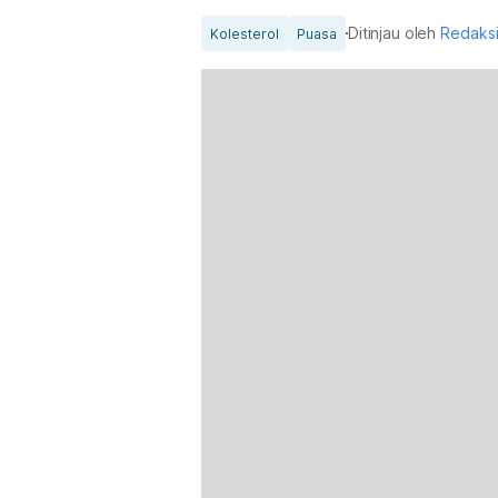
Ditinjau oleh
Redaks
Kolesterol
Puasa