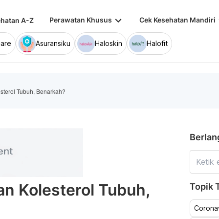
keyboard_arrow_down
keybo
Perawatan Khusus
Cek Kesehatan Mandiri
hatan A-Z
are
Asuransiku
Haloskin
Halofit
terol Tubuh, Benarkah?
Berlan
n Kolesterol Tubuh,
Topik T
Coronav