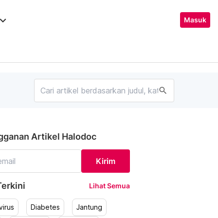
ard_arrow_down
Masuk
search
gganan Artikel Halodoc
Kirim
erkini
Lihat Semua
irus
Diabetes
Jantung