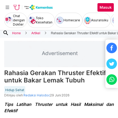
Masuk
Chat
Toko
dengan
Homecare
Asuransiku
Kesehatan
Dokter
search
Home
Artikel
Rahasia Gerakan Thruster Efektif untuk Baka
Rahasia Gerakan Thruster Efektif
untuk Bakar Lemak Tubuh
Hidup Sehat
Ditinjau oleh
Redaksi Halodoc
29 Juni 2026
Tips Latihan Thruster untuk Hasil Maksimal dan
Efektif