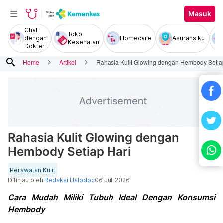
Masuk
Chat
Toko
dengan
Homecare
Asuransiku
Kesehatan
Dokter
search
Home
Artikel
Rahasia Kulit Glowing dengan Hembody Setia
Rahasia Kulit Glowing dengan
Hembody Setiap Hari
Perawatan Kulit
Ditinjau oleh
Redaksi Halodoc
06 Juli 2026
Cara Mudah Miliki Tubuh Ideal Dengan Konsumsi
Hembody