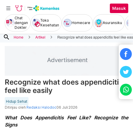
Masuk
Chat
Toko
dengan
Homecare
Asuransiku
Kesehatan
Dokter
search
Home
Artikel
Recognize what does appendicitis feel like eas
Recognize what does appendicitis
feel like easily
Hidup Sehat
Ditinjau oleh
Redaksi Halodoc
06 Juli 2026
What Does Appendicitis Feel Like? Recognize the
Signs