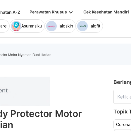
keyboard_arrow_down
keybo
Perawatan Khusus
Cek Kesehatan Mandiri
hatan A-Z
are
Asuransiku
Haloskin
Halofit
ctor Motor Nyaman Buat Harian
Berlan
y Protector Motor
Topik T
ian
Coronav