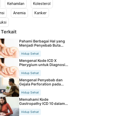
Kehamilan
Kolesterol
nsi
Anemia
Kanker
uksi
 Terkait
Pahami Berbagai Hal yang
Menjadi Penyebab Buta
Warna
Hidup Sehat
Mengenal Kode ICD X
Pterygium untuk Diagnosis
Mata
Hidup Sehat
Mengenal Penyebab dan
Gejala Perforation pada
Tubuh
Hidup Sehat
Memahami Kode
Gastropathy ICD 10 dalam
Rekam Medis Pasien
Hidup Sehat