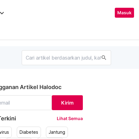
ard_arrow_down
Masuk
search
gganan Artikel Halodoc
Kirim
erkini
Lihat Semua
irus
Diabetes
Jantung