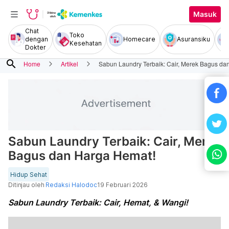
Masuk
Chat
Toko
dengan
Homecare
Asuransiku
Kesehatan
Dokter
search
Home
Artikel
Sabun Laundry Terbaik: Cair, Merek Bagus da
Sabun Laundry Terbaik: Cair, Merek
Bagus dan Harga Hemat!
Hidup Sehat
Ditinjau oleh
Redaksi Halodoc
19 Februari 2026
Sabun Laundry Terbaik: Cair, Hemat, & Wangi!