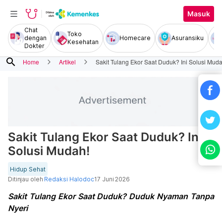
Masuk
Chat
Toko
dengan
Homecare
Asuransiku
Kesehatan
Dokter
search
Home
Artikel
Sakit Tulang Ekor Saat Duduk? Ini Solusi Muda
Sakit Tulang Ekor Saat Duduk? Ini
Solusi Mudah!
Hidup Sehat
Ditinjau oleh
Redaksi Halodoc
17 Juni 2026
Sakit Tulang Ekor Saat Duduk? Duduk Nyaman Tanpa
Nyeri