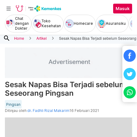
Masuk
Chat
Toko
dengan
Homecare
Asuransiku
Kesehatan
Dokter
search
Home
Artikel
Sesak Napas Bisa Terjadi sebelum Seseorang
Sesak Napas Bisa Terjadi sebelum
Seseorang Pingsan
Pingsan
Ditinjau oleh
dr. Fadhli Rizal Makarim
16 Februari 2021