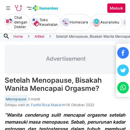
Masuk
Chat
Toko
dengan
Homecare
Asuransiku
Kesehatan
Dokter
search
Home
Artikel
Setelah Menopause, Bisakah Wanita Mencap
Setelah Menopause, Bisakah
Wanita Mencapai Orgasme?
Menopause
3 menit
Ditinjau oleh
dr. Fadhli Rizal Makarim
18 Oktober 2022
“Wanita cenderung sulit mencapai orgasme setelah
memasuki masa menopause. Sebab, penurunan kadar
estrogen dan testosterone dalam tubuh, membuat