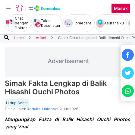
Masuk
Chat
Toko
dengan
Homecare
Asuransiku
Kesehatan
Dokter
search
Home
Artikel
Simak Fakta Lengkap di Balik Hisashi Ouchi P
Simak Fakta Lengkap di Balik
Hisashi Ouchi Photos
Hidup Sehat
Ditinjau oleh
Redaksi Halodoc
02 Juli 2026
Mengungkap Fakta di Balik Hisashi Ouchi Photos
yang Viral