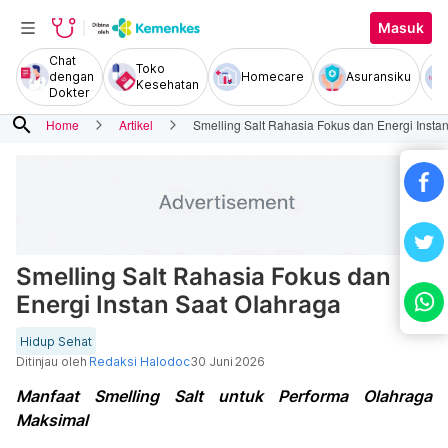
Masuk
Chat
Toko
dengan
Homecare
Asuransiku
Kesehatan
Dokter
search
Home
Artikel
Smelling Salt Rahasia Fokus dan Energi Insta
Smelling Salt Rahasia Fokus dan
Energi Instan Saat Olahraga
Hidup Sehat
Ditinjau oleh
Redaksi Halodoc
30 Juni 2026
Manfaat Smelling Salt untuk Performa Olahraga
Maksimal