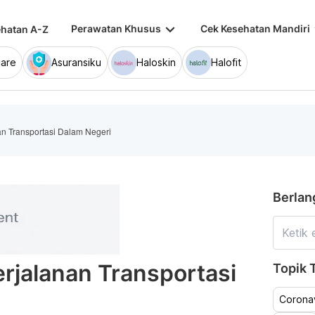
keyboard_arrow_down
keybo
Perawatan Khusus
Cek Kesehatan Mandiri
hatan A-Z
are
Asuransiku
Haloskin
Halofit
an Transportasi Dalam Negeri
Berlan
erjalanan Transportasi
Topik T
Coronav