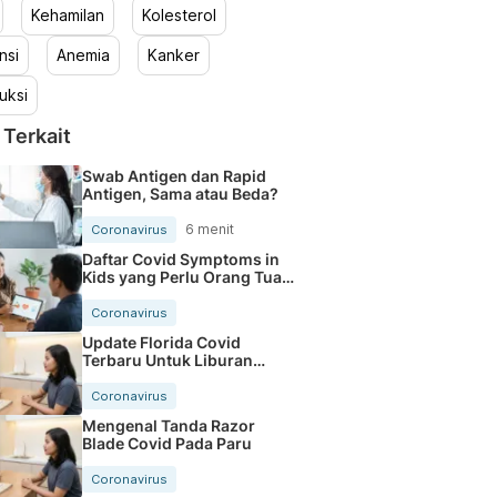
Kehamilan
Kolesterol
nsi
Anemia
Kanker
uksi
 Terkait
Swab Antigen dan Rapid
Antigen, Sama atau Beda?
6 menit
Coronavirus
Daftar Covid Symptoms in
Kids yang Perlu Orang Tua
Tahu
Coronavirus
Update Florida Covid
Terbaru Untuk Liburan
Makin Aman
Coronavirus
Mengenal Tanda Razor
Blade Covid Pada Paru
Coronavirus