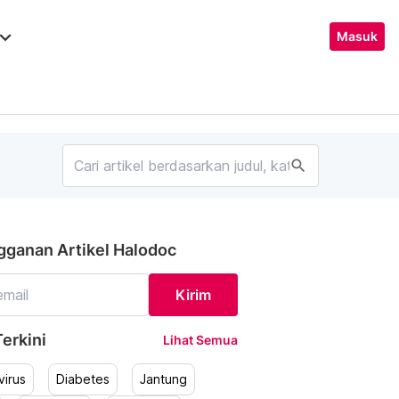
ard_arrow_down
Masuk
search
gganan Artikel Halodoc
Kirim
erkini
Lihat Semua
irus
Diabetes
Jantung