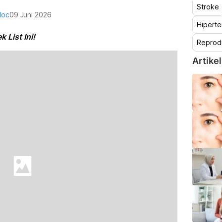
Stroke
doc
09 Juni 2026
Hiperte
 List Ini!
Reprod
Artikel