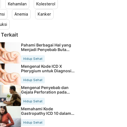
Kehamilan
Kolesterol
nsi
Anemia
Kanker
uksi
 Terkait
Pahami Berbagai Hal yang
Menjadi Penyebab Buta
Warna
Hidup Sehat
Mengenal Kode ICD X
Pterygium untuk Diagnosis
Mata
Hidup Sehat
Mengenal Penyebab dan
Gejala Perforation pada
Tubuh
Hidup Sehat
Memahami Kode
Gastropathy ICD 10 dalam
Rekam Medis Pasien
Hidup Sehat