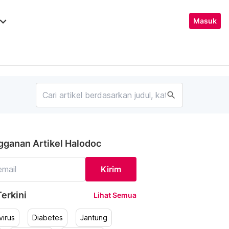
ard_arrow_down
Masuk
search
gganan Artikel Halodoc
Kirim
erkini
Lihat Semua
irus
Diabetes
Jantung