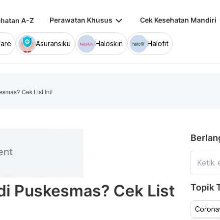
keyboard_arrow_down
keybo
Perawatan Khusus
Cek Kesehatan Mandiri
hatan A-Z
are
Asuransiku
Haloskin
Halofit
esmas? Cek List Ini!
Berlan
 di Puskesmas? Cek List
Topik T
Coronav