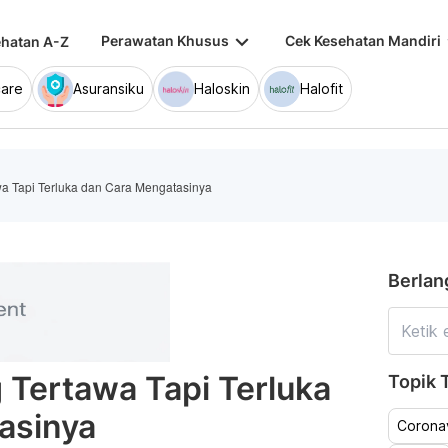
keyboard_arrow_down
keybo
Perawatan Khusus
Cek Kesehatan Mandiri
hatan A-Z
are
Asuransiku
Haloskin
Halofit
a Tapi Terluka dan Cara Mengatasinya
Berlan
Tertawa Tapi Terluka
Topik T
asinya
Coronav