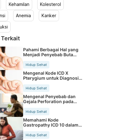
Kehamilan
Kolesterol
nsi
Anemia
Kanker
uksi
 Terkait
Pahami Berbagai Hal yang
Menjadi Penyebab Buta
Warna
Hidup Sehat
Mengenal Kode ICD X
Pterygium untuk Diagnosis
Mata
Hidup Sehat
Mengenal Penyebab dan
Gejala Perforation pada
Tubuh
Hidup Sehat
Memahami Kode
Gastropathy ICD 10 dalam
Rekam Medis Pasien
Hidup Sehat