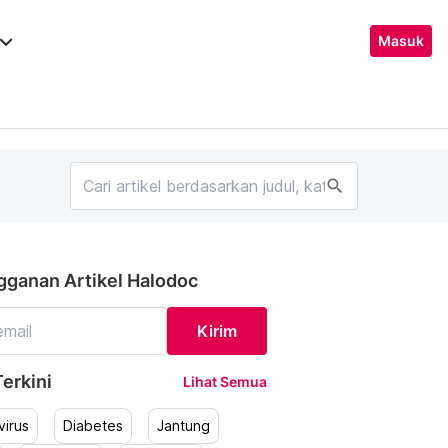
ard_arrow_down
Masuk
search
gganan Artikel Halodoc
Kirim
erkini
Lihat Semua
irus
Diabetes
Jantung