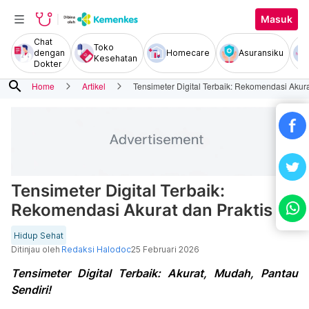
Masuk
Chat
Toko
dengan
Homecare
Asuransiku
Kesehatan
Dokter
search
Home
Artikel
Tensimeter Digital Terbaik: Rekomendasi Akura
Tensimeter Digital Terbaik:
Rekomendasi Akurat dan Praktis
Hidup Sehat
Ditinjau oleh
Redaksi Halodoc
25 Februari 2026
Tensimeter Digital Terbaik: Akurat, Mudah, Pantau
Sendiri!