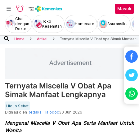
Masuk
Chat
Toko
dengan
Homecare
Asuransiku
Kesehatan
Dokter
search
Home
Artikel
Ternyata Miscella V Obat Apa Simak Manfaat
Ternyata Miscella V Obat Apa
Simak Manfaat Lengkapnya
Hidup Sehat
Ditinjau oleh
Redaksi Halodoc
30 Juni 2026
Mengenal Miscella V Obat Apa Serta Manfaat Untuk
Wanita