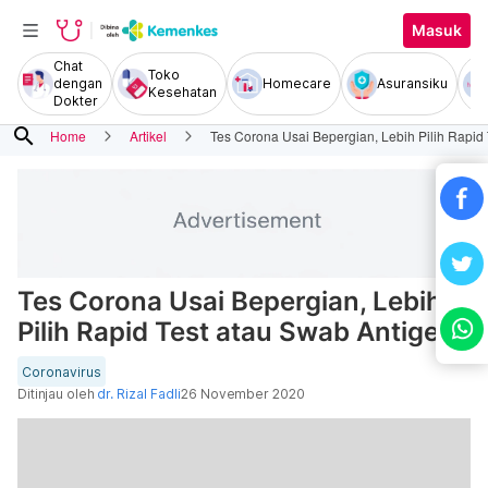
Masuk
Chat
Toko
dengan
Homecare
Asuransiku
Kesehatan
Dokter
search
Home
Artikel
Tes Corona Usai Bepergian, Lebih Pilih Rapid
Tes Corona Usai Bepergian, Lebih
Pilih Rapid Test atau Swab Antigen?
Coronavirus
Ditinjau oleh
dr. Rizal Fadli
26 November 2020