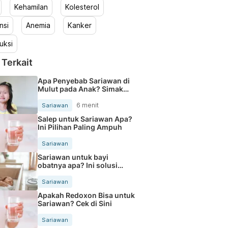
Kehamilan
Kolesterol
nsi
Anemia
Kanker
uksi
 Terkait
Apa Penyebab Sariawan di
Mulut pada Anak? Simak
Yuk
6 menit
Sariawan
Salep untuk Sariawan Apa?
Ini Pilihan Paling Ampuh
Sariawan
Sariawan untuk bayi
obatnya apa? Ini solusi
amannya
Sariawan
Apakah Redoxon Bisa untuk
Sariawan? Cek di Sini
Sariawan