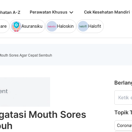
keyboard_arrow_down
keybo
Perawatan Khusus
Cek Kesehatan Mandiri
hatan A-Z
are
Asuransiku
Haloskin
Halofit
Mouth Sores Agar Cepat Sembuh
Berlan
atasi Mouth Sores
Topik T
buh
Coronav