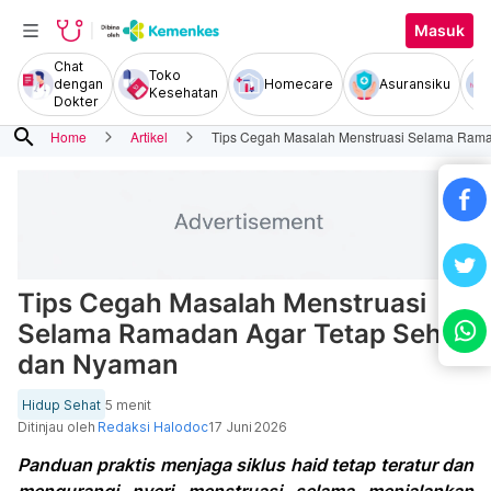
Masuk
Chat
Toko
dengan
Homecare
Asuransiku
Kesehatan
Dokter
search
Home
Artikel
Tips Cegah Masalah Menstruasi Selama Ram
Tips Cegah Masalah Menstruasi
Selama Ramadan Agar Tetap Sehat
dan Nyaman
Hidup Sehat
5 menit
Ditinjau oleh
Redaksi Halodoc
17 Juni 2026
Panduan praktis menjaga siklus haid tetap teratur dan