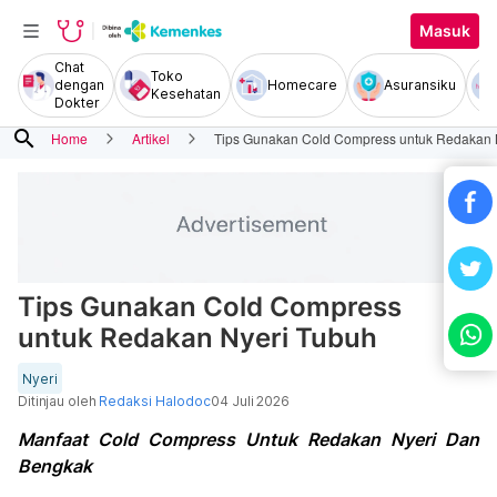
Masuk
Chat
Toko
dengan
Homecare
Asuransiku
Kesehatan
Dokter
search
Home
Artikel
Tips Gunakan Cold Compress untuk Redakan 
Tips Gunakan Cold Compress
untuk Redakan Nyeri Tubuh
Nyeri
Ditinjau oleh
Redaksi Halodoc
04 Juli 2026
Manfaat Cold Compress Untuk Redakan Nyeri Dan
Bengkak