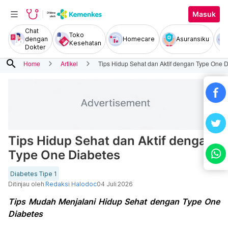
Masuk
Chat
Toko
dengan
Homecare
Asuransiku
Kesehatan
Dokter
search
Home
Artikel
Tips Hidup Sehat dan Aktif dengan Type One 
Tips Hidup Sehat dan Aktif dengan
Type One Diabetes
Diabetes Tipe 1
Ditinjau oleh
Redaksi Halodoc
04 Juli 2026
Tips Mudah Menjalani Hidup Sehat dengan Type One
Diabetes