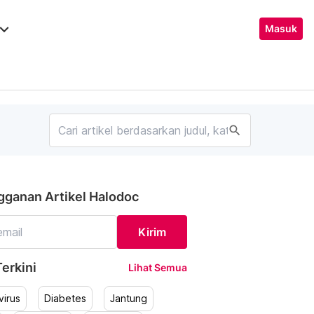
ard_arrow_down
Masuk
search
gganan Artikel Halodoc
Kirim
erkini
Lihat Semua
irus
Diabetes
Jantung