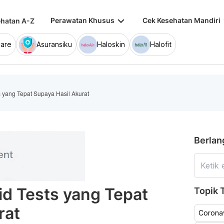
keyboard_arrow_down
keybo
Perawatan Khusus
Cek Kesehatan Mandiri
hatan A-Z
are
Asuransiku
Haloskin
Halofit
s yang Tepat Supaya Hasil Akurat
Berlan
id Tests yang Tepat
Topik T
rat
Coronav