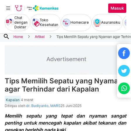
Masuk
Chat
Toko
dengan
Homecare
Asuransiku
Kesehatan
Dokter
search
Home
Artikel
Tips Memilih Sepatu yang Nyaman agar Terhin
Tips Memilih Sepatu yang Nyaman
agar Terhindar dari Kapalan
Kapalan
4 menit
Ditinjau oleh
dr. Budiyanto, MARS
25 Juni 2025
Memilih sepatu yang tepat dan nyaman sangat
penting untuk mencegah kapalan akibat tekanan dan
gesekan berlebih pada kaki.