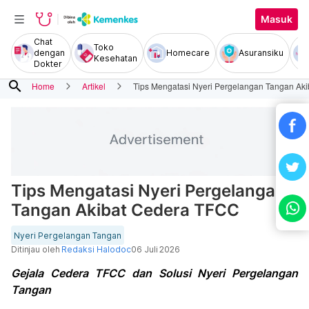
Masuk
Chat
Toko
dengan
Homecare
Asuransiku
Kesehatan
Dokter
search
Home
Artikel
Tips Mengatasi Nyeri Pergelangan Tangan Ak
Tips Mengatasi Nyeri Pergelangan
Tangan Akibat Cedera TFCC
Nyeri Pergelangan Tangan
Ditinjau oleh
Redaksi Halodoc
06 Juli 2026
Gejala Cedera TFCC dan Solusi Nyeri Pergelangan
Tangan