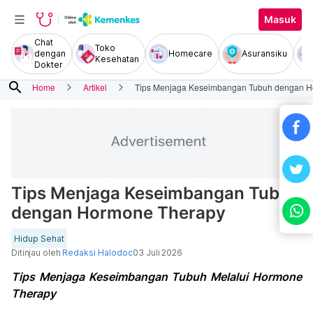
Masuk
Chat
Toko
dengan
Homecare
Asuransiku
Kesehatan
Dokter
search
Home
Artikel
Tips Menjaga Keseimbangan Tubuh dengan H
Tips Menjaga Keseimbangan Tubuh
dengan Hormone Therapy
Hidup Sehat
Ditinjau oleh
Redaksi Halodoc
03 Juli 2026
Tips Menjaga Keseimbangan Tubuh Melalui Hormone
Therapy