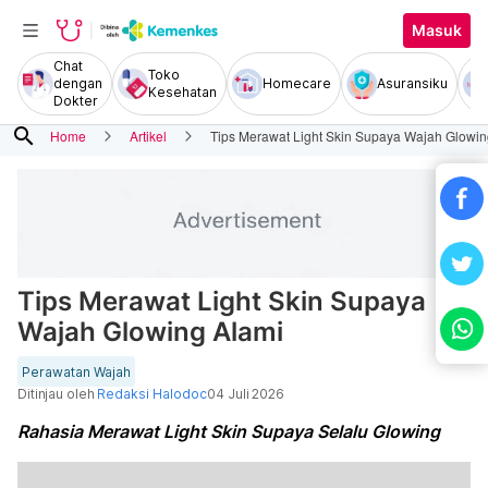
Masuk
Chat
Toko
dengan
Homecare
Asuransiku
Kesehatan
Dokter
search
Home
Artikel
Tips Merawat Light Skin Supaya Wajah Glowin
Tips Merawat Light Skin Supaya
Wajah Glowing Alami
Perawatan Wajah
Ditinjau oleh
Redaksi Halodoc
04 Juli 2026
Rahasia Merawat Light Skin Supaya Selalu Glowing