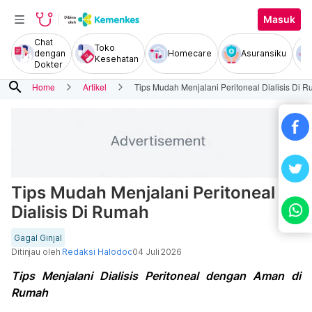
Masuk
Chat
Toko
dengan
Homecare
Asuransiku
Kesehatan
Dokter
search
Home
Artikel
Tips Mudah Menjalani Peritoneal Dialisis Di 
Tips Mudah Menjalani Peritoneal
Dialisis Di Rumah
Gagal Ginjal
Ditinjau oleh
Redaksi Halodoc
04 Juli 2026
Tips Menjalani Dialisis Peritoneal dengan Aman di
Rumah