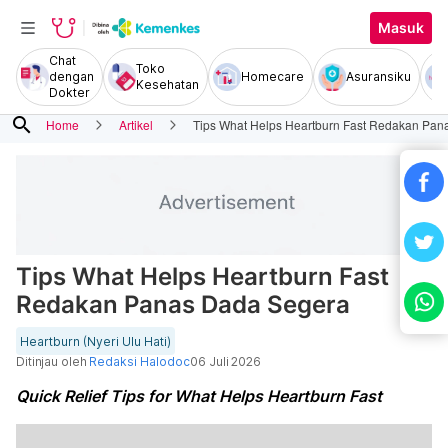
Masuk
Chat
Toko
dengan
Homecare
Asuransiku
Kesehatan
Dokter
search
Home
Artikel
Tips What Helps Heartburn Fast Redakan Pan
Tips What Helps Heartburn Fast
Redakan Panas Dada Segera
Heartburn (Nyeri Ulu Hati)
Ditinjau oleh
Redaksi Halodoc
06 Juli 2026
Quick Relief Tips for What Helps Heartburn Fast