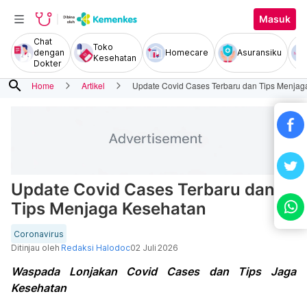
Masuk
Chat
Toko
dengan
Homecare
Asuransiku
Kesehatan
Dokter
search
Home
Artikel
Update Covid Cases Terbaru dan Tips Menjag
Update Covid Cases Terbaru dan
Tips Menjaga Kesehatan
Coronavirus
Ditinjau oleh
Redaksi Halodoc
02 Juli 2026
Waspada Lonjakan Covid Cases dan Tips Jaga
Kesehatan