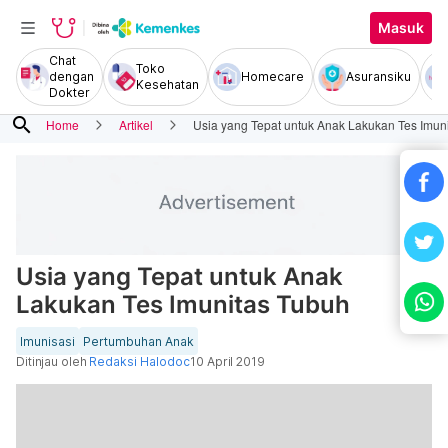
Masuk
Chat
Toko
dengan
Homecare
Asuransiku
Kesehatan
Dokter
search
Home
Artikel
Usia yang Tepat untuk Anak Lakukan Tes Imun
Usia yang Tepat untuk Anak
Lakukan Tes Imunitas Tubuh
Imunisasi
Pertumbuhan Anak
Ditinjau oleh
Redaksi Halodoc
10 April 2019