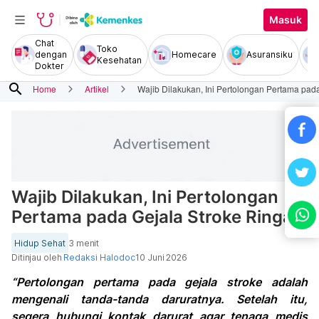
Masuk
Chat
Toko
dengan
Homecare
Asuransiku
Kesehatan
Dokter
search
Home
Artikel
Wajib Dilakukan, Ini Pertolongan Pertama pad
Wajib Dilakukan, Ini Pertolongan
Pertama pada Gejala Stroke Ringan
Hidup Sehat
3 menit
Ditinjau oleh
Redaksi Halodoc
10 Juni 2026
“Pertolongan pertama pada gejala stroke adalah
mengenali tanda-tanda daruratnya. Setelah itu,
segera hubungi kontak darurat agar tenaga medis