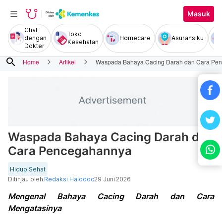
Masuk
Chat
Toko
dengan
Homecare
Asuransiku
Kesehatan
Dokter
search
Home
Artikel
Waspada Bahaya Cacing Darah dan Cara Pe
Waspada Bahaya Cacing Darah dan
Cara Pencegahannya
Hidup Sehat
Ditinjau oleh
Redaksi Halodoc
29 Juni 2026
Mengenal Bahaya Cacing Darah dan Cara
Mengatasinya