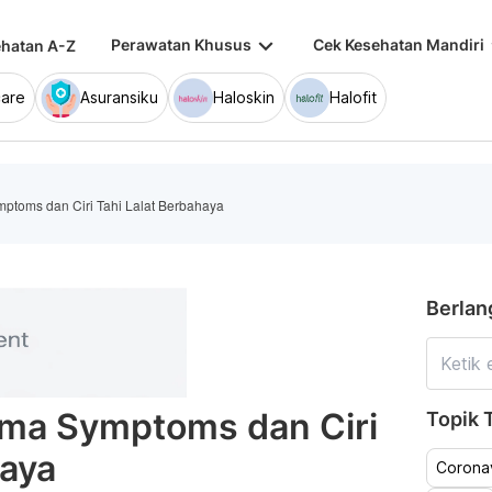
keyboard_arrow_down
keybo
Perawatan Khusus
Cek Kesehatan Mandiri
hatan A-Z
are
Asuransiku
Haloskin
Halofit
toms dan Ciri Tahi Lalat Berbahaya
Berlan
ma Symptoms dan Ciri
Topik T
haya
Coronav