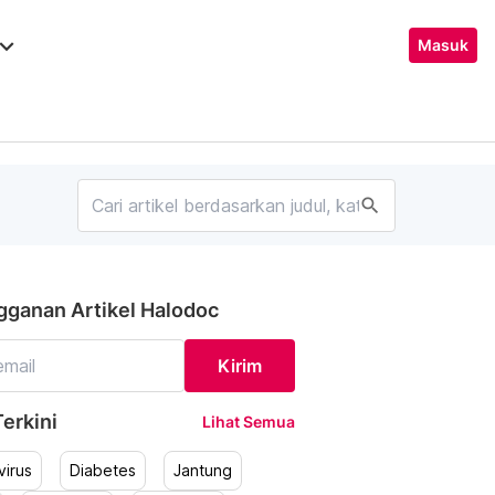
ard_arrow_down
Masuk
search
gganan Artikel Halodoc
Kirim
erkini
Lihat Semua
irus
Diabetes
Jantung