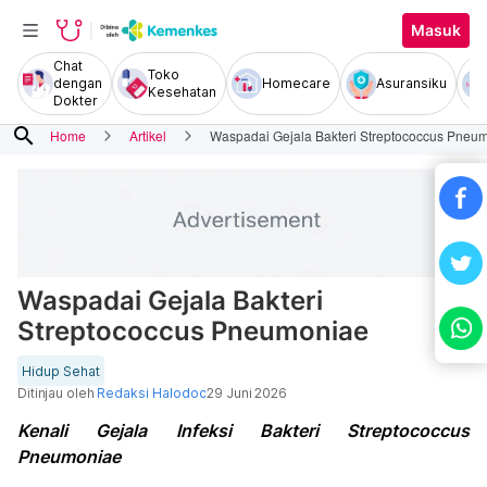
Masuk
Chat
Toko
dengan
Homecare
Asuransiku
Kesehatan
Dokter
search
Home
Artikel
Waspadai Gejala Bakteri Streptococcus Pneu
Waspadai Gejala Bakteri
Streptococcus Pneumoniae
Hidup Sehat
Ditinjau oleh
Redaksi Halodoc
29 Juni 2026
Kenali Gejala Infeksi Bakteri Streptococcus
Pneumoniae