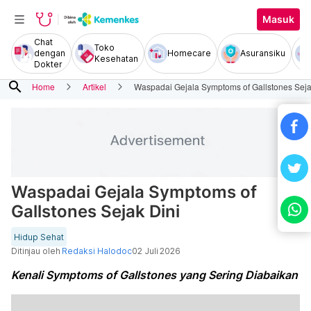
Masuk
Chat
Toko
dengan
Homecare
Asuransiku
Kesehatan
Dokter
search
Home
Artikel
Waspadai Gejala Symptoms of Gallstones Seja
Waspadai Gejala Symptoms of
Gallstones Sejak Dini
Hidup Sehat
Ditinjau oleh
Redaksi Halodoc
02 Juli 2026
Kenali Symptoms of Gallstones yang Sering Diabaikan