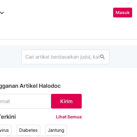
ard_arrow_down
Masuk
search
gganan Artikel Halodoc
Kirim
erkini
Lihat Semua
irus
Diabetes
Jantung