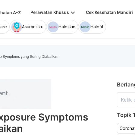
keyboard_arrow_down
keybo
Perawatan Khusus
Cek Kesehatan Mandiri
hatan A-Z
are
Asuransiku
Haloskin
Halofit
e Symptoms yang Sering Diabaikan
Berlan
Exposure Symptoms
Topik T
aikan
Coronav