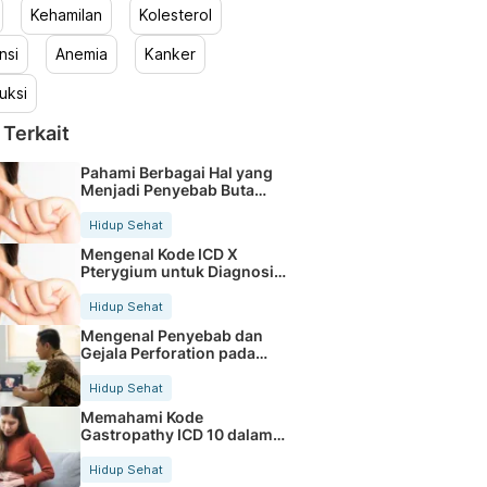
Kehamilan
Kolesterol
nsi
Anemia
Kanker
uksi
 Terkait
Pahami Berbagai Hal yang
Menjadi Penyebab Buta
Warna
Hidup Sehat
Mengenal Kode ICD X
Pterygium untuk Diagnosis
Mata
Hidup Sehat
Mengenal Penyebab dan
Gejala Perforation pada
Tubuh
Hidup Sehat
Memahami Kode
Gastropathy ICD 10 dalam
Rekam Medis Pasien
Hidup Sehat