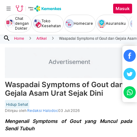
Masuk
Chat
Toko
dengan
Homecare
Asuransiku
Kesehatan
Dokter
search
Home
Artikel
Waspadai Symptoms of Gout dan Gejala Asam 
Waspadai Symptoms of Gout dan
Gejala Asam Urat Sejak Dini
Hidup Sehat
Ditinjau oleh
Redaksi Halodoc
03 Juli 2026
Mengenali Symptoms of Gout yang Muncul pada
Sendi Tubuh