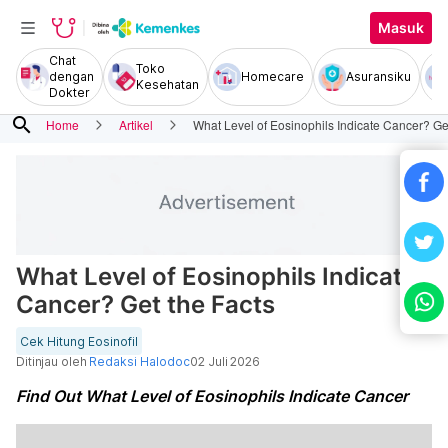
Masuk
Chat
Toko
dengan
Homecare
Asuransiku
Kesehatan
Dokter
search
Home
Artikel
What Level of Eosinophils Indicate Cancer? Ge
What Level of Eosinophils Indicate
Cancer? Get the Facts
Cek Hitung Eosinofil
Ditinjau oleh
Redaksi Halodoc
02 Juli 2026
Find Out What Level of Eosinophils Indicate Cancer