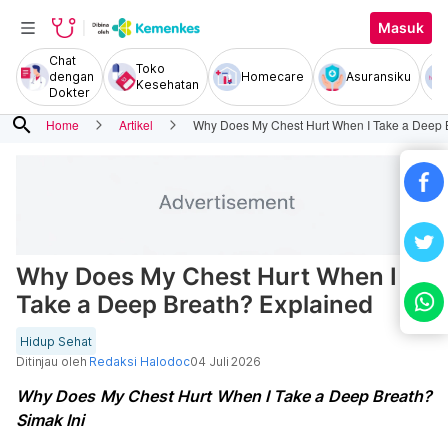
Masuk
Chat
Toko
dengan
Homecare
Asuransiku
Kesehatan
Dokter
search
Home
Artikel
Why Does My Chest Hurt When I Take a Deep 
Why Does My Chest Hurt When I
Take a Deep Breath? Explained
Hidup Sehat
Ditinjau oleh
Redaksi Halodoc
04 Juli 2026
Why Does My Chest Hurt When I Take a Deep Breath?
Simak Ini