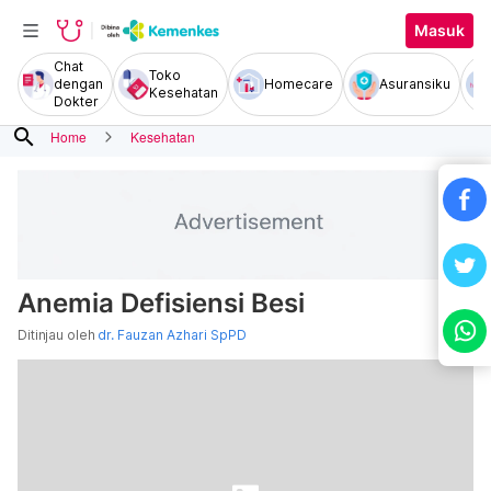
Masuk
Chat
Toko
dengan
Homecare
Asuransiku
Kesehatan
Dokter
search
Home
Kesehatan
Anemia Defisiensi Besi
Ditinjau oleh
dr. Fauzan Azhari SpPD