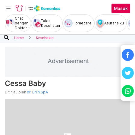
Masuk
Chat
Toko
dengan
Homecare
Asuransiku
Kesehatan
Dokter
search
Home
Kesehatan
Cessa Baby
Ditinjau oleh
dr. Erlin SpA