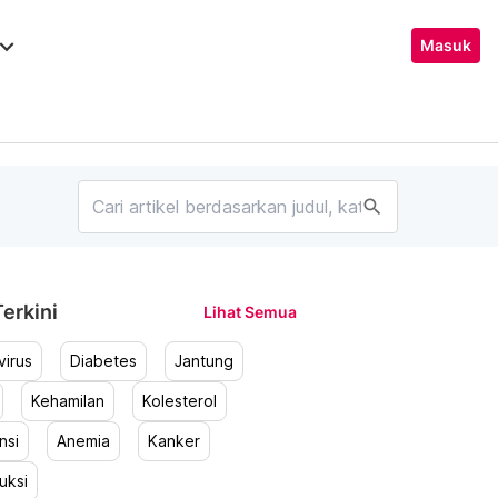
ard_arrow_down
Masuk
search
erkini
Lihat Semua
irus
Diabetes
Jantung
Kehamilan
Kolesterol
nsi
Anemia
Kanker
uksi