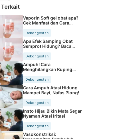
 Terkait
Vaporin Soft gel obat apa?
Cek Manfaat dan Cara
Pakainya
Dekongestan
Apa Efek Samping Obat
Semprot Hidung? Baca
Sebelum Pakai
Dekongestan
Ampuh! Cara
Menghilangkan Kuping
Bindeng Cepat dan Mudah
Dekongestan
Cara Ampuh Atasi Hidung
Mampet Bayi, Nafas Plong!
Dekongestan
Insto Hijau Bikin Mata Segar
Nyaman Atasi Iritasi
Dekongestan
Vasokonstriksi: