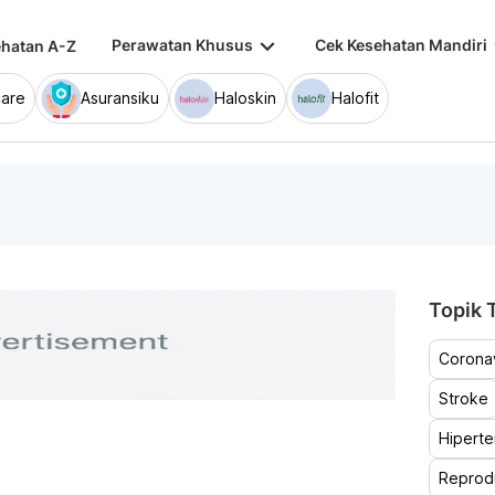
keyboard_arrow_down
keybo
Perawatan Khusus
Cek Kesehatan Mandiri
hatan A-Z
are
Asuransiku
Haloskin
Halofit
Topik T
Coronav
Stroke
Hiperte
Reprod