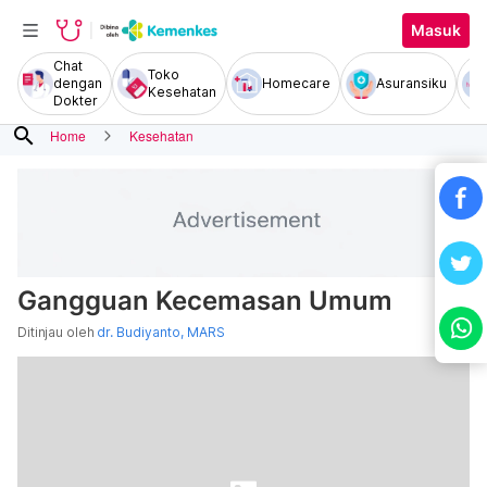
Masuk
Chat
Toko
dengan
Homecare
Asuransiku
Kesehatan
Dokter
search
Home
Kesehatan
Gangguan Kecemasan Umum
Ditinjau oleh
dr. Budiyanto, MARS